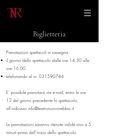
Biglietteria
Prenotazioni spettacoli in rassegna:
il giorno dello spettacolo dalle ore 14.30 alle
ore 16.00
telefonando al nr.
031590744
E’ possibile prenotarsi via e-mail, entro le ore
12 del giorno precedente lo spettacolo,
all'indirizzo
info@teatronuovorebbio.it
Le prenotazioni saranno ritenute valide sino a 5
minuti prima dell’inizio dello spettacolo.