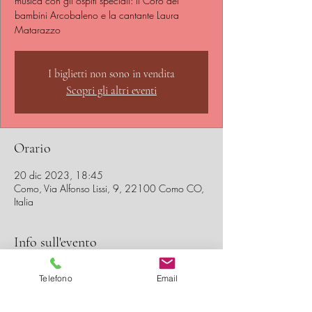
musica con gli ospiti speciali: il Coro dei
bambini Arcobaleno e la cantante Laura
Matarazzo
I biglietti non sono in vendita
Scopri gli altri eventi
Orario
20 dic 2023, 18:45
Como, Via Alfonso Lissi, 9, 22100 Como CO,
Italia
Info sull'evento
ingresso libero
Telefono
Email
Condividi questo evento