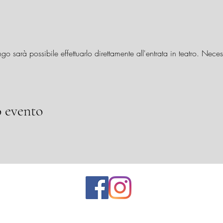
ingo sarà possibile effettuarlo direttamente all'entrata in teatro. Ne
 evento
Telefono (lunedì - venerdì, 10:00 -12:30) 031590744 / 3
100 Como |