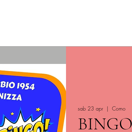
ome
Prossimi spettacoli
Rassegna Dialettale
Affitto del
sab 23 apr
  |  
Como
BING