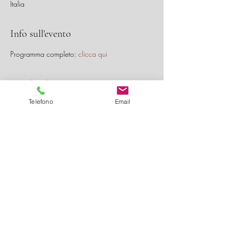
Italia
Info sull'evento
Programma completo: 
clicca qui
Condividi questo evento
Telefono
Email
Telefono
Teatro Nuovo Rebbio | Via Lissi 9, 221100 Como |
(lunedì - venerdì, 10:00 -12:
30) 031590744
/
3334273446
/
3284948814
|
Privacy Policy