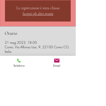
La registrazione è stata chiusa
Scopri gli altri eventi
Orario
21 mag 2023, 18:00
Como, Via Alfonso Lissi, 9, 22100 Como CO,
Italia
Condividi questo evento
Telefono
Email