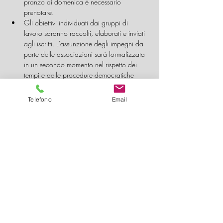
pranzo di domenica è necessario 
prenotare.
Gli obiettivi individuati dai gruppi di 
lavoro saranno raccolti, elaborati e inviati 
agli iscritti. L'assunzione degli impegni da 
parte delle associazioni sarà formalizzata 
in un secondo momento nel rispetto dei 
tempi e delle procedure democratiche 
delle stesse.
È richiesto un contributo volontario 
Telefono
Email
simbolico di partecipazione. 
Associazione: 10€. Singola persona: 5€. 
Cena: 15€.
Mostra di più
Condividi questo evento