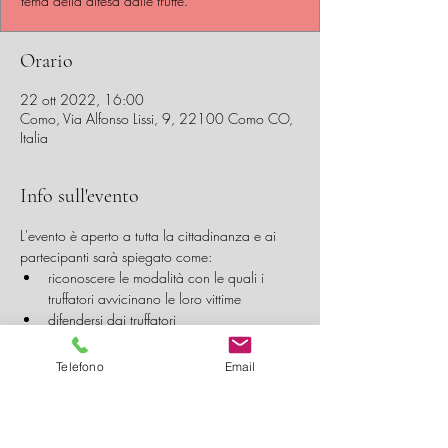
tema della difesa dalle truffe.
Orario
22 ott 2022, 16:00
Como, Via Alfonso Lissi, 9, 22100 Como CO,
Italia
Info sull'evento
L'evento è aperto a tutta la cittadinanza e ai 
partecipanti sarà spiegato come:
riconoscere le modalità con le quali i 
truffatori avvicinano le loro vittime
difendersi dai truffatori
i numeri da chiamare in caso di necessità
Telefono
Email
Condividi questo evento