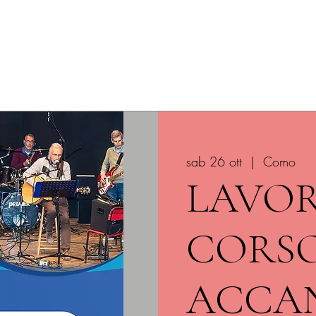
ome
Prossimi spettacoli
Rassegna Dialettale
Affitto del
sab 26 ott
  |  
Como
LAVOR
CORSO 
ACCA