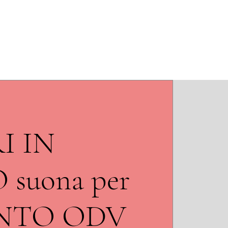
 teatro
Chi siamo
Contatti
I IN
suona per
NTO ODV