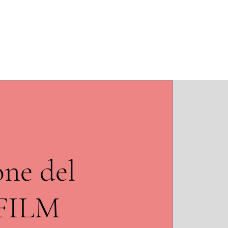
 teatro
Chi siamo
Contatti
one del
FILM