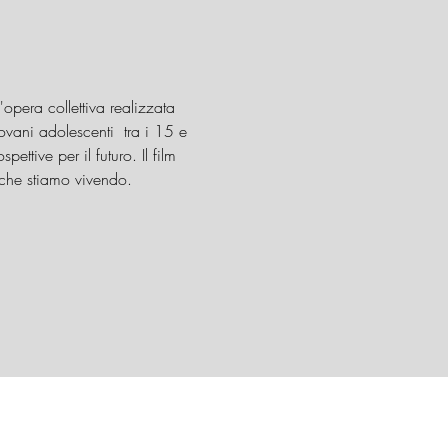
opera collettiva realizzata 
iovani adolescenti  tra i 15 e 
pettive per il futuro. Il film 
o che stiamo vivendo.