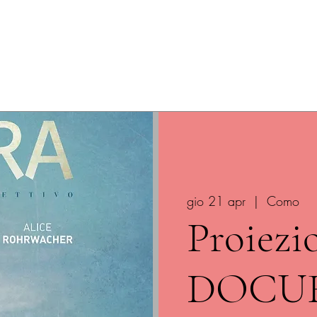
ome
Prossimi spettacoli
Rassegna Dialettale
Affitto del
gio 21 apr
  |  
Como
Proiezi
DOCU