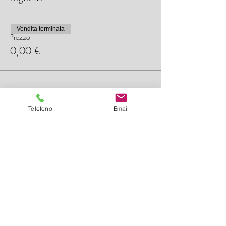
Vendita terminata
Prezzo
0,00 €
Condividi questo evento
Telefono
Email
Telefono
Teatro Nuovo Rebbio | Via Lissi 9, 221100 Como |
(lunedì - venerdì, 10:00 -12:
30) 031590744
/
3334273446
/
3284948814
|
Privacy Policy